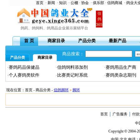
首页
·
新闻
·
知识
·
公棚
·
协会
·
俱乐部
·
信鸽商城
·
鸽业大
信
鸽
365
鸽药、鸽饲料、鸽用品企业展示展销平台
首 页
商家目录
产品分类
最新产品
商品搜索：
产品分类
商家目录
·赛鸽药品保健品
·信鸽饲料添加剂
·赛鸽用品生产商
·个人赛鸽类软件
·比赛类记时系统
·赛鸽类杂志期刊
现在位置：首页 - 商品分类 -
信鸽脚环
»
脚环
首页
│
广告服务
│
付款
中
Copyright
©
2004-20
中国·北京 电话：010