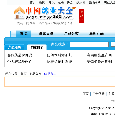
首页
·
新闻
·
知识
·
公棚
·
协会
·
俱乐部
·
信鸽商城
·
鸽业大
信
鸽
365
鸽药、鸽饲料、鸽用品企业展示展销平台
首 页
商家目录
产品分类
最新产品
商品搜索：
产品分类
商家目录
·赛鸽药品保健品
·信鸽饲料添加剂
·赛鸽用品生产商
·个人赛鸽类软件
·比赛类记时系统
·赛鸽类杂志期刊
现在位置：首页 - 商品分类 -
鸽书杂志
首页
│
广告服务
│
付款
中
Copyright
©
2004-20
中国·北京 电话：010