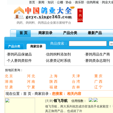
首页
·
新闻
·
知识
·
公棚
·
协会
·
俱乐部
·
信鸽商城
·
鸽业大
信
鸽
365
鸽药、鸽饲料、鸽用品企业展示展销平台
首 页
商家目录
产品分类
最新产品
商品搜索：
产品分类
商家目录
·赛鸽药品保健品
·信鸽饲料添加剂
·赛鸽用品生产商
·个人赛鸽类软件
·比赛类记时系统
·赛鸽类杂志期刊
按地区查询：
北 京
河 北
上 海
天 津
重 庆
湖 南
河 南
陕 西
台 湾
广 西
甘 肃
宁 夏
福 建
吉 林
辽 宁
现在位置：首 页 - 商家目录 -
您搜索： 相关内容
领飞导航
[天津]
信用指数：
领飞导航，两大系列祝您成功登顶高手名家殿堂！ 
真正御用产品， 也成就了许