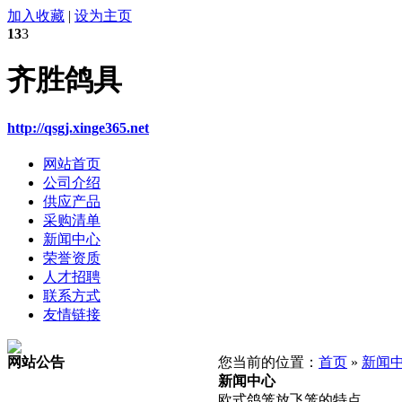
加入收藏
|
设为主页
13
3
齐胜鸽具
http://qsgj.xinge365.net
网站首页
公司介绍
供应产品
采购清单
新闻中心
荣誉资质
人才招聘
联系方式
友情链接
网站公告
您当前的位置：
首页
»
新闻
新闻中心
欧式鸽笼放飞笼的特点