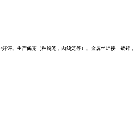
户好评。生产鸽笼（种鸽笼，肉鸽笼等）。金属丝焊接，镀锌，