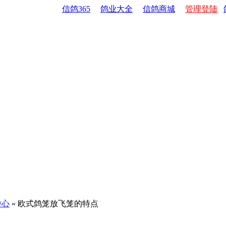
信鸽365
鸽业大全
信鸽商城
管理登陆
中心
» 欧式鸽笼放飞笼的特点