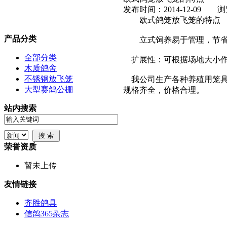
发布时间：2014-12-09
欧式鸽笼放飞笼的特点
产品分类
立式饲养易于管理，节省
全部分类
扩展性：可根据场地大小作
木质鸽舍
不锈钢放飞笼
我公司生产各种养殖用笼具
大型赛鸽公棚
规格齐全，价格合理。
站内搜索
荣誉资质
暂未上传
友情链接
齐胜鸽具
信鸽365杂志